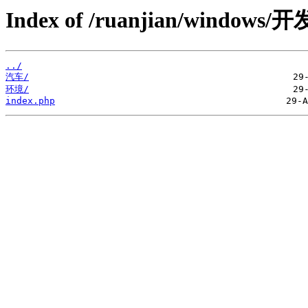
Index of /ruanjian/windows/开
../
汽车/
环境/
index.php